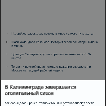
Назарбаев рассказал, почему в мире уважают Казахстан
Шаги командора Резанова. История героя рок-оперы Юнона
и Авось
Эдварду Сноудену вручили премию норвежского PEN-
центра
Теплая и неустойчивая погода с дождями ожидается в
Москве на текущей рабочей неделе
В Калининграде завершается
отопительный сезон
Как сообщалось ранее, теплоисточники останавливают после