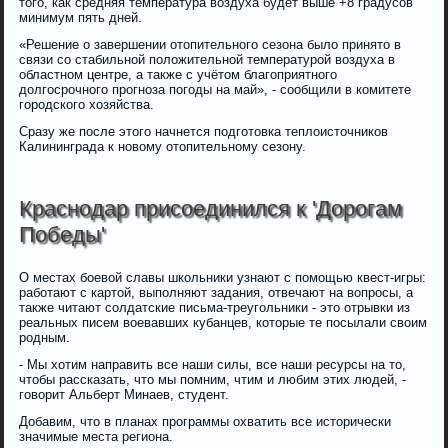
того, как средняя температура воздуха будет выше +8 градусов
минимум пять дней.
«Решение о завершении отопительного сезона было принято в
связи со стабильной положительной температурой воздуха в
областном центре, а также с учётом благоприятного
долгосрочного прогноза погоды на май», - сообщили в комитете
городского хозяйства.
Сразу же после этого начнется подготовка теплоисточников
Калининграда к новому отопительному сезону.
Краснодар присоединился к 'Дорогам
Победы'
О местах боевой славы школьники узнают с помощью квест-игры:
работают с картой, выполняют задания, отвечают на вопросы, а
также читают солдатские письма-треугольники - это отрывки из
реальных писем воевавших кубанцев, которые те посылали своим
родным.
- Мы хотим направить все наши силы, все наши ресурсы на то,
чтобы рассказать, что мы помним, чтим и любим этих людей, -
говорит Альберт Минаев, студент.
Добавим, что в планах программы охватить все исторически
значимые места региона.