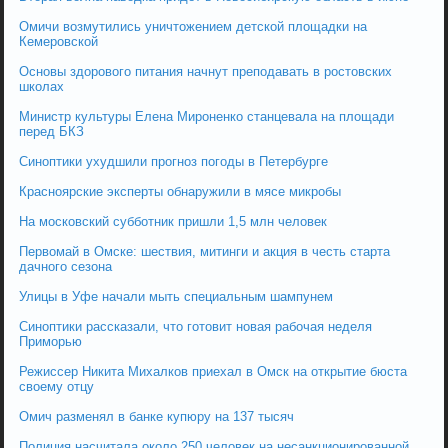
Омичи возмутились уничтожением детской площадки на
Кемеровской
Основы здорового питания начнут преподавать в ростовских
школах
Министр культуры Елена Мироненко станцевала на площади
перед БКЗ
Синоптики ухудшили прогноз погоды в Петербурге
Красноярские эксперты обнаружили в мясе микробы
На московский субботник пришли 1,5 млн человек
Первомай в Омске: шествия, митинги и акция в честь старта
дачного сезона
Улицы в Уфе начали мыть специальным шампунем
Синоптики рассказали, что готовит новая рабочая неделя
Приморью
Режиссер Никита Михалков приехал в Омск на открытие бюста
своему отцу
Омич разменял в банке купюру на 137 тысяч
Полиция насчитала около 250 человек на несанкционированной