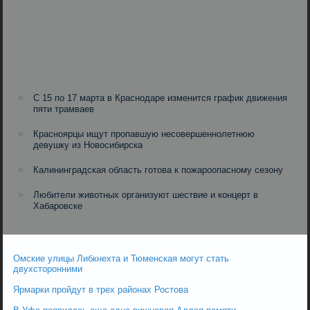
С 15 по 17 марта в Краснодаре изменится график движения
пяти трамваев
Красноярцы ищут пропавшую несовершеннолетнюю
девушку из Новосибирска
Калининградская область готова к пожароопасному сезону
Любители животных организуют шествие и концерт в
Хабаровске
Омские улицы Либкнехта и Тюменская могут стать
двухсторонними
Ярмарки пройдут в трех районах Ростова