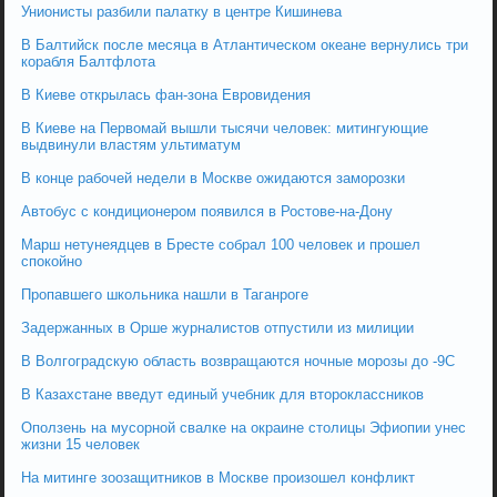
Унионисты разбили палатку в центре Кишинева
В Балтийск после месяца в Атлантическом океане вернулись три
корабля Балтфлота
В Киеве открылась фан-зона Евровидения
В Киеве на Первомай вышли тысячи человек: митингующие
выдвинули властям ультиматум
В конце рабочей недели в Москве ожидаются заморозки
Автобус с кондиционером появился в Ростове-на-Дону
Марш нетунеядцев в Бресте собрал 100 человек и прошел
спокойно
Пропавшего школьника нашли в Таганроге
Задержанных в Орше журналистов отпустили из милиции
В Волгоградскую область возвращаются ночные морозы до -9С
В Казахстане введут единый учебник для второклассников
Оползень на мусорной свалке на окраине столицы Эфиопии унес
жизни 15 человек
На митинге зоозащитников в Москве произошел конфликт