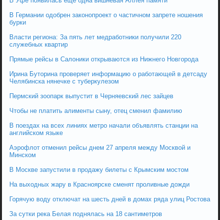
В Уфе появилась еще одна вишневая Аллея памяти
В Германии одобрен законопроект о частичном запрете ношения
бурки
Власти региона: За пять лет медработники получили 220
служебных квартир
Прямые рейсы в Салоники открываются из Нижнего Новгорода
Ирина Буторина проверяет информацию о работающей в детсаду
Челябинска нянечке с туберкулезом
Пермский зоопарк выпустит в Черняевский лес зайцев
Чтобы не платить алименты сыну, отец сменил фамилию
В поездах на всех линиях метро начали объявлять станции на
английском языке
Аэрофлот отменил рейсы днем 27 апреля между Москвой и
Минском
В Москве запустили в продажу билеты с Крымским мостом
На выходных жару в Красноярске сменят проливные дожди
Горячую воду отключат на шесть дней в домах ряда улиц Ростова
За сутки река Белая поднялась на 18 сантиметров