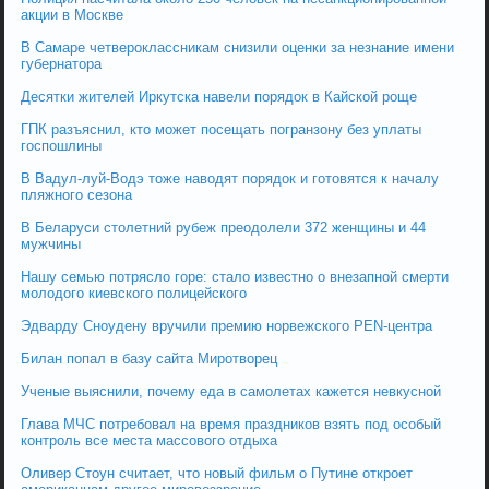
акции в Москве
В Самаре четвероклассникам снизили оценки за незнание имени
губернатора
Десятки жителей Иркутска навели порядок в Кайской роще
ГПК разъяснил, кто может посещать погранзону без уплаты
госпошлины
В Вадул-луй-Водэ тоже наводят порядок и готовятся к началу
пляжного сезона
В Беларуси столетний рубеж преодолели 372 женщины и 44
мужчины
Нашу семью потрясло горе: стало известно о внезапной смерти
молодого киевского полицейского
Эдварду Сноудену вручили премию норвежского PEN-центра
Билан попал в базу сайта Миротворец
Ученые выяснили, почему еда в самолетах кажется невкусной
Глава МЧС потребовал на время праздников взять под особый
контроль все места массового отдыха
Оливер Стоун считает, что новый фильм о Путине откроет