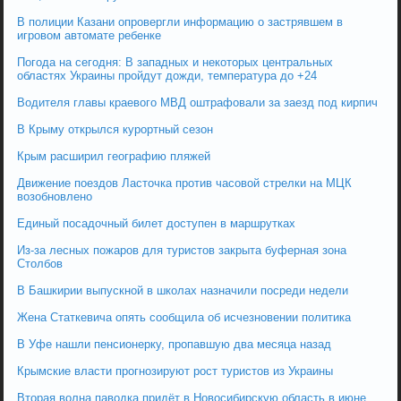
В полиции Казани опровергли информацию о застрявшем в
игровом автомате ребенке
Погода на сегодня: В западных и некоторых центральных
областях Украины пройдут дожди, температура до +24
Водителя главы краевого МВД оштрафовали за заезд под кирпич
В Крыму открылся курортный сезон
Крым расширил географию пляжей
Движение поездов Ласточка против часовой стрелки на МЦК
возобновлено
Единый посадочный билет доступен в маршрутках
Из-за лесных пожаров для туристов закрыта буферная зона
Столбов
В Башкирии выпускной в школах назначили посреди недели
Жена Статкевича опять сообщила об исчезновении политика
В Уфе нашли пенсионерку, пропавшую два месяца назад
Крымские власти прогнозируют рост туристов из Украины
Вторая волна паводка придёт в Новосибирскую область в июне