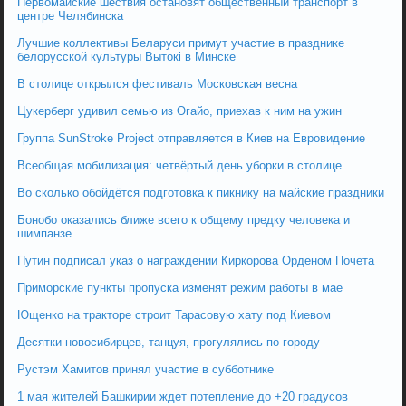
Первомайские шествия остановят общественный транспорт в
центре Челябинска
Лучшие коллективы Беларуси примут участие в празднике
белорусской культуры Вытокі в Минске
В столице открылся фестиваль Московская весна
Цукерберг удивил семью из Огайо, приехав к ним на ужин
Группа SunStroke Project отправляется в Киев на Евровидение
Всеобщая мобилизация: четвёртый день уборки в столице
Во сколько обойдётся подготовка к пикнику на майские праздники
Бонобо оказались ближе всего к общему предку человека и
шимпанзе
Путин подписал указ о награждении Киркорова Орденом Почета
Приморские пункты пропуска изменят режим работы в мае
Ющенко на тракторе строит Тарасовую хату под Киевом
Десятки новосибирцев, танцуя, прогулялись по городу
Рустэм Хамитов принял участие в субботнике
1 мая жителей Башкирии ждет потепление до +20 градусов