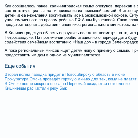
Как сообщалось ранее, калининградская семья опекунов, переехав в 
соответствующих выплат и признания их приемной семьей. В итоге су
детей из-за нежелания воспитывать их на безвозмездной основе. Сит
уполномоченного по правам ребенка РФ Анны Кузнецовой. Свою пров
предстоит оценить действия чиновников регионального министерства 
В Калининградскую область вернулись все дети, несмотря на то, что 
Петрозаводске. На протяжении реабилитационного периода дети буду
содействия семейному воспитанию «Наш дом» в городе Зеленоградск
А пока региональный минсоц ищет детям новую приемную семью. При
предоставить им дом в одном из муниципалитетов.
Еще события:
Вторая волна паводка придёт в Новосибирскую область в июне
Прокуратура Омска проведёт горячую линию для тех, кому не платят
В Омске после мокрого снега на Первомай ожидается потепление
Кишиневцы расчистили реку Бык