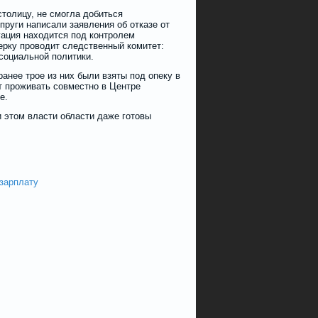
столицу, не смогла добиться
пруги написали заявления об отказе от
уация находится под контролем
ерку проводит следственный комитет:
социальной политики.
ранее трое из них были взяты под опеку в
т проживать совместно в Центре
е.
 этом власти области даже готовы
 зарплату