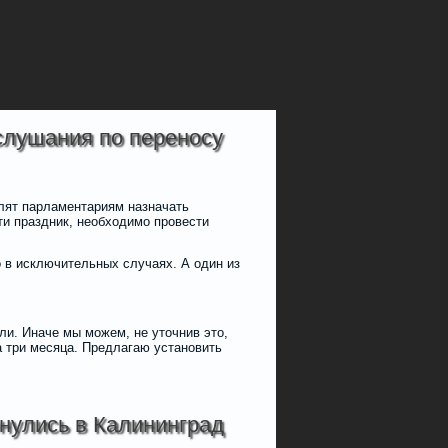
слушания по переносу
олят парламентариям назначать
ти праздник, необходимо провести
о в исключительных случаях. А один из
ли. Иначе мы можем, не уточнив это,
а три месяца. Предлагаю установить
нулись в Калининград