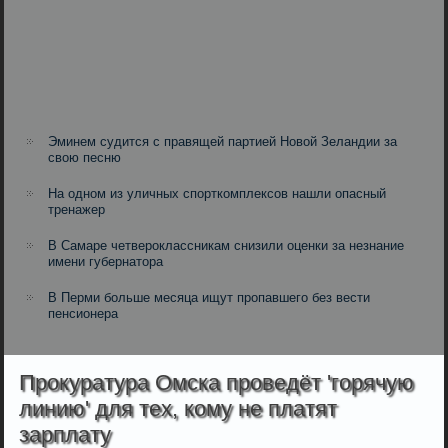
Эминем судится с правящей партией Новой Зеландии за
свою песню
На одном из уличных спорткомплексов нашли опасный
тренажер
В Самаре четвероклассникам снизили оценки за незнание
имени губернатора
В Перми больше месяца ищут пропавшего без вести
пенсионера
Прокуратура Омска проведёт 'горячую
линию' для тех, кому не платят
зарплату