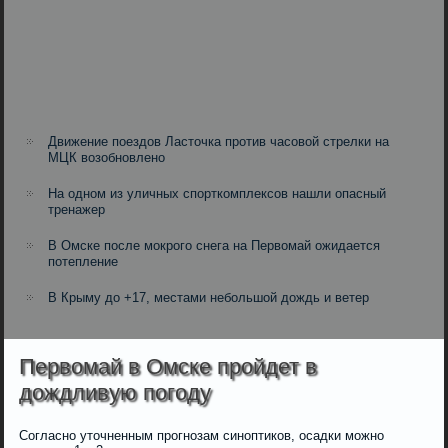
Движение поездов Ласточка против часовой стрелки на
МЦК возобновлено
На одном из уличных спорткомплексов нашли опасный
тренажер
В Омске после мокрого снега на Первомай ожидается
потепление
В Крыму до +17, местами небольшой дождь и ветер
Первомай в Омске пройдет в
дождливую погоду
Согласно уточненным прогнозам синоптиков, осадки можно