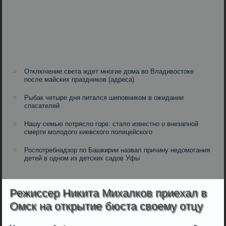
Отключение света ждет многие дома во Владивостоке
после майских праздников (адреса)
Рыбак четыре дня питался шиповником в ожидании
спасателей
Нашу семью потрясло горе: стало известно о внезапной
смерти молодого киевского полицейского
Роспотребнадзор по Башкирии назвал причину недомогания
детей в одном из детских садов Уфы
Режиссер Никита Михалков приехал в
Омск на открытие бюста своему отцу