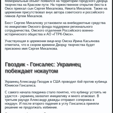
Мемориальный объект появился на территории городского Дворца
творчества на Красном пути. На торжественное открытие бюста в
Омск приехал сын Сергея Михалкова, Никита Михалков. Также на
церемонии присутствовал внук автора советского и российского
гимнов Артем Михалков.
Бюст Сергею Михалкову установили на внебюджетные средства
по инициативе Омского фонда поддержки регионального
сотрудничества, Омского отделения Российского военно-
исторического общества и АО «ГТРК-Омск».
Участвующая в церемонии вице-мэр Омска Ирина Касьянова
отметила, что в скором времени Дворцу творчества будет
присвоено имя Сергея Михалкова.
Гвоздик - Гонсалес: Украинец
побеждает нокаутом
Украинец Александр Гвоздик в США проводил бой против кубинца
Юниески Гонсалеса.
С самого начала поединка стало понятно, что кубинцу устоять не
удастся - украинец захватил инициативу и много атаковал. В
третьем раунде Александр дважды отправил соперника в
нокдаун. И после второго падения в углу Гонсалеса приняли
решение не продолжать избиение.