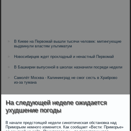
В Киеве на Первомай вышли тысячи человек: митингующие
выдвинули властям ультиматум
Новосибирцев ждет прохладный и ненастный Первомай
В Башкирии выпускной в школах назначили посреди недели
Самолёт Москва - Калининград не смог сесть в Храброво
из-за тумана
На следующей неделе ожидается
ухудшение погоды
В начале предстоящей недели синоптическая обстановка над
Приморьем немного изменится. Как сообщает «Вести: Приморье»