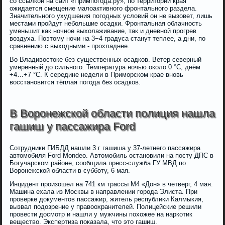
со ссылкой на сайт «Примпогода.ру», по территории края
ожидается смещение малоактивного фронтального раздела.
Значительного ухудшения погодных условий он не вызовет, лишь
местами пройдут небольшие осадки. Фронтальная облачность
уменьшит как ночное выхолаживание, так и дневной прогрев
воздуха. Поэтому ночи на 3−4 градуса станут теплее, а дни, по
сравнению с выходными - прохладнее.
Во Владивостоке без существенных осадков. Ветер северный
умеренный до сильного. Температура ночью около 0 °C, днём
+4…+7 °С. К середине недели в Приморском крае вновь
восстановится тёплая погода без осадков.
В Воронежской области полиция нашла
гашиш у пассажира Ford
Сотрудники ГИБДД нашли 3 г гашиша у 37-летнего пассажира
автомобиля Ford Mondeo. Автомобиль остановили на посту ДПС в
Богучарском районе, сообщила пресс-служба ГУ МВД по
Воронежской области в субботу, 6 мая.
Инцидент произошел на 741 км трассы М4 «Дон» в четверг, 4 мая.
Машина ехала из Москвы в направлении города Элиста. При
проверке документов пассажир, житель республики Калмыкия,
вызвал подозрение у правоохранителей. Полицейские решили
провести досмотр и нашли у мужчины похожее на наркотик
вещество. Экспертиза показала, что это гашиш.