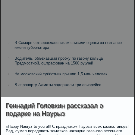
В Самаре четвероклассникам снизили оценки за незнание
имени губернатора
Водитель, объехавший пробку по газону кольца
Предмостной, оштрафован на 1500 рублей
На московский субботник пришли 1,5 млн человек
В аэропорту Алматы задержали три авиарейса
Геннадий Головкин рассказал о
подарке на Наурыз
«Happy Nauryz to you all! С праздником Наурыз всех казахстанцев!
Рад, сумел порадовать земляков накануне главного весеннего