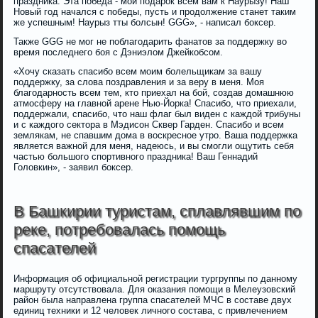
праздника. Эта победа - мой подарок всем вам к Наурызу! Наш
Новый год начался с победы, пусть и продолжение станет таким
же успешным! Наурыз тты болсын! GGG», - написал боксер.
Также GGG не мог не поблагодарить фанатов за поддержку во
время последнего боя с Дэниэлом Джейкобсом.
«Хочу сказать спасибо всем моим болельщикам за вашу
поддержку, за слова поздравления и за веру в меня. Моя
благодарность всем тем, кто приехал на бой, создав домашнюю
атмосферу на главной арене Нью-Йорка! Спасибо, что приехали,
поддержали, спасибо, что наш флаг был виден с каждой трибуны
и с каждого сектора в Мэдисон Сквер Гарден. Спасибо и всем
землякам, не спавшим дома в воскресное утро. Ваша поддержка
является важной для меня, надеюсь, и вы смогли ощутить себя
частью большого спортивного праздника! Ваш Геннадий
Головкин», - заявил боксер.
В Башкирии туристам, сплавлявшим по
реке, потребовалась помощь
спасателей
Информация об официальной регистрации тургруппы по данному
маршруту отсутствовала. Для оказания помощи в Мелеузовский
район была направлена группа спасателей МЧС в составе двух
единиц техники и 12 человек личного состава, с привлечением